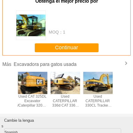
Obtenga el mejor precio por
MOQ：
1
Continuar
Excavadora para gatos usada
Más
T 330BL
Used CAT 325DL
Used
Used
USED CAT
PILLAR
Excavator
CATERPILLAR
CATERPILLAR
CATERP
WLER
/Caterpillar 320CL
336d CAT 336D
330CL Tracked
CRAW
VATOR
320BL 325BL
Excavator
Excavator Original
EXCAV
330BL 325DL
Japan Made
Excavator
330C CAT
Cambie la lengua
s
Spanish