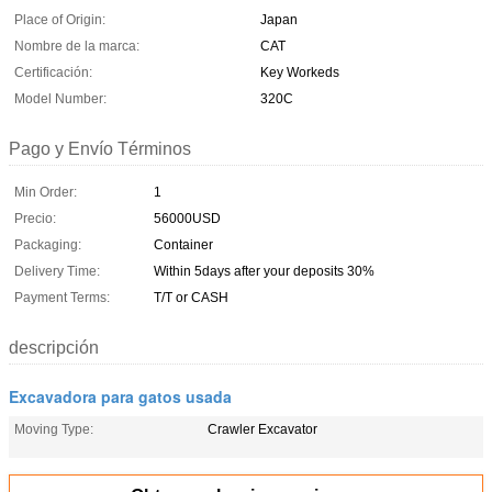
Place of Origin:
Japan
Nombre de la marca:
CAT
Certificación:
Key Workeds
Model Number:
320C
Pago y Envío Términos
Min Order:
1
Precio:
56000USD
Packaging:
Container
Delivery Time:
Within 5days after your deposits 30%
Payment Terms:
T/T or CASH
descripción
Excavadora para gatos usada
Moving Type:
Crawler Excavator