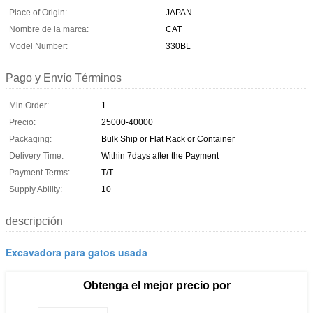
Place of Origin:
JAPAN
Nombre de la marca:
CAT
Model Number:
330BL
Pago y Envío Términos
Min Order:
1
Precio:
25000-40000
Packaging:
Bulk Ship or Flat Rack or Container
Delivery Time:
Within 7days after the Payment
Payment Terms:
T/T
Supply Ability:
10
descripción
Excavadora para gatos usada
Obtenga el mejor precio por