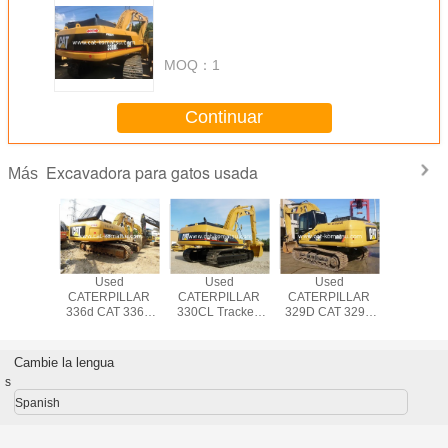
MOQ：
1
Continuar
Excavadora para gatos usada
Más
T 325DL
Used
Used
Used
USED CA
vator
CATERPILLAR
CATERPILLAR
CATERPILLAR
CATERP
lar 320CL
336d CAT 336D
330CL Tracked
329D CAT 329D
CRAW
 325BL
Excavator
Excavator Original
Excavator
EXCAV
 325DL
Japan Made
vator
330C CAT
Cambie la lengua
s
Spanish