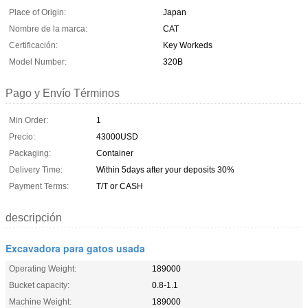
Place of Origin:
Japan
Nombre de la marca:
CAT
Certificación:
Key Workeds
Model Number:
320B
Pago y Envío Términos
Min Order:
1
Precio:
43000USD
Packaging:
Container
Delivery Time:
Within 5days after your deposits 30%
Payment Terms:
T/T or CASH
descripción
Excavadora para gatos usada
Operating Weight:
189000
Bucket capacity:
0.8-1.1
Machine Weight:
189000