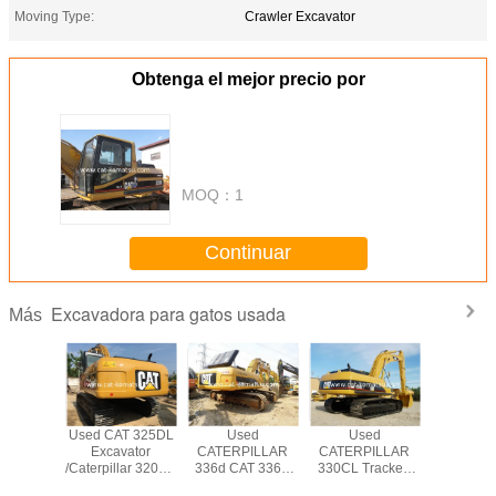
Moving Type:
Crawler Excavator
Obtenga el mejor precio por
MOQ：
1
Continuar
Excavadora para gatos usada
Más
T 330BL
Used CAT 325DL
Used
Used
USED CAT
PILLAR
Excavator
CATERPILLAR
CATERPILLAR
CATERP
WLER
/Caterpillar 320CL
336d CAT 336D
330CL Tracked
CRAW
VATOR
320BL 325BL
Excavator
Excavator Original
EXCAV