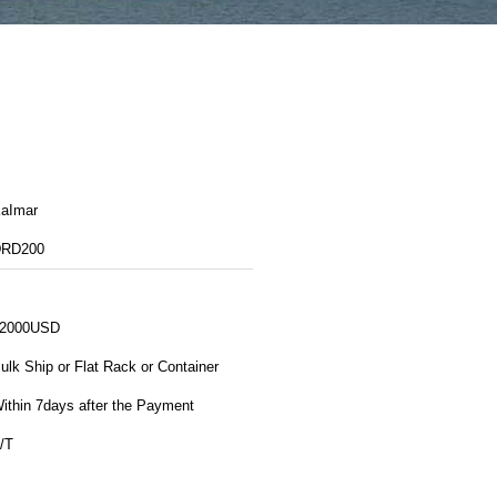
aImar
RD200
2000USD
ulk Ship or Flat Rack or Container
ithin 7days after the Payment
/T