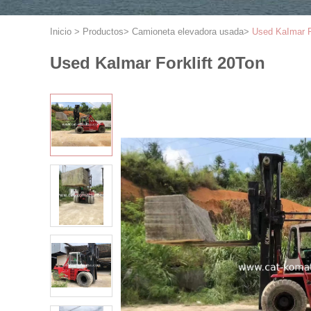
Inicio
>
Productos
>
Camioneta elevadora usada
>
Used KaImar F
Used KaImar ForkIift 20Ton