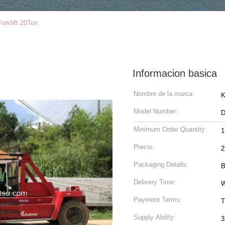
orkIift 20Ton
Informacion basica
Nombre de la marca:
K
Model Number:
D
Minimum Order Quantity:
1
Precio:
2
Packaging Details:
B
Delivery Time:
W
Payment Terms:
T
Supply Ability:
3