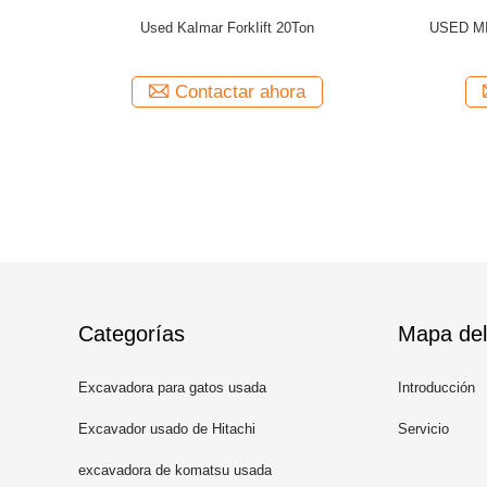
 Forklift
USED MITSUBISHI FD120 12Ton Forklift
Original Japanese
ra
Contactar ahora
Categorías
Mapa del 
Excavadora para gatos usada
Introducción
Excavador usado de Hitachi
Servicio
excavadora de komatsu usada