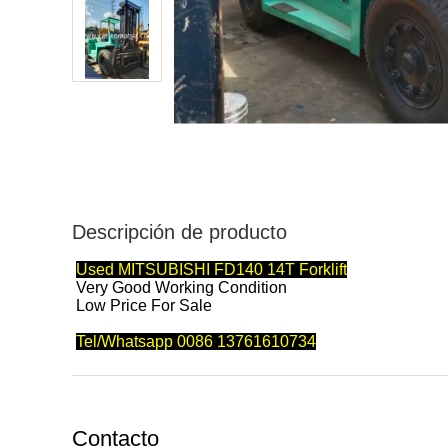
Descripción de producto
Used MITSUBISHI FD140 14T Forklift
Very Good Working Condition
Low Price For Sale
Tel/Whatsapp 0086 13761610734
Contacto