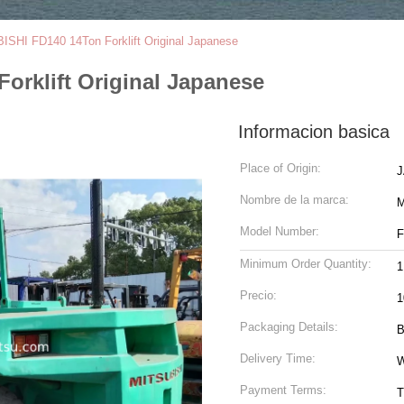
HI FD140 14Ton Forklift Original Japanese
rklift Original Japanese
Informacion basica
Place of Origin:
Nombre de la marca:
M
Model Number:
F
Minimum Order Quantity:
1
Precio:
1
Packaging Details:
B
Delivery Time:
W
Payment Terms:
T