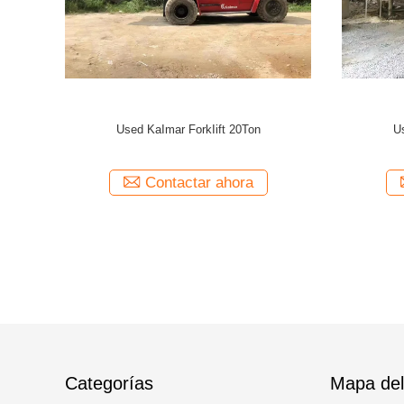
n Forklift
USED MITSUBISHI FD120 12Ton Forklift
Original Japanese
ora
Contactar ahora
Categorías
Mapa del 