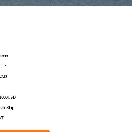
apan
SUZU
2M3
1000USD
ulk Ship
/T