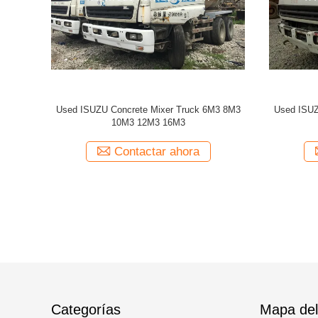
 8M3 10M3
Used ISUZU Concrete Mixer 6M3 8M3 10M3
Used ISUZ
12M3 16M3
a
Contactar ahora
Categorías
Mapa del 