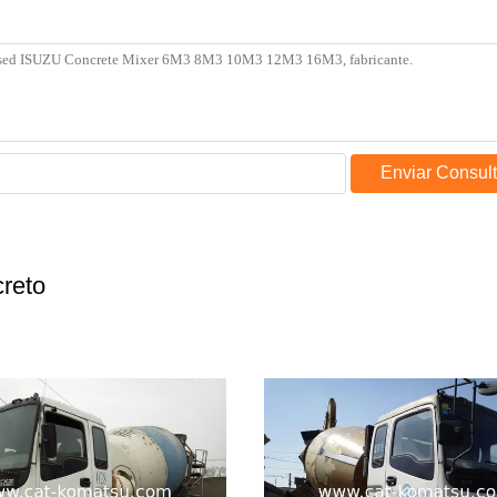
Enviar Consul
reto