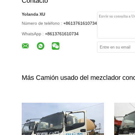
Contacto
Yolanda XU
Número de teléfono :
+8613761610734
WhatsApp :
+8613761610734
Más Camión usado del mezclador conc