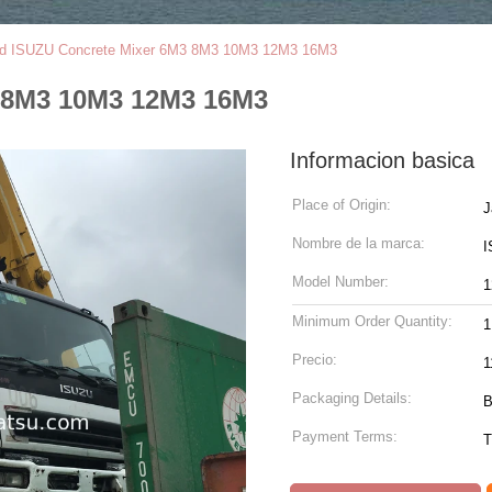
d ISUZU Concrete Mixer 6M3 8M3 10M3 12M3 16M3
 8M3 10M3 12M3 16M3
Informacion basica
Place of Origin:
J
Nombre de la marca:
I
Model Number:
1
Minimum Order Quantity:
1
Precio:
1
Packaging Details:
B
Payment Terms:
T