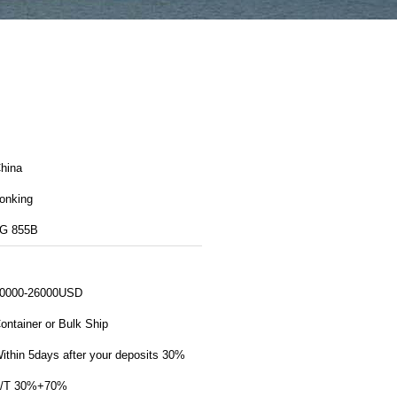
hina
onking
G 855B
0000-26000USD
ontainer or Bulk Ship
ithin 5days after your deposits 30%
/T 30%+70%