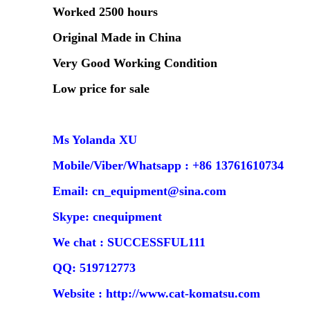
Worked 2500 hours
Original Made in China
Very Good Working Condition
Low price for sale
Ms Yolanda XU
Mobile/Viber/Whatsapp : +86 13761610734
Email: cn_equipment@sina.com
Skype: cnequipment
We chat : SUCCESSFUL111
QQ: 519712773
Website :
http://www.cat-komatsu.com