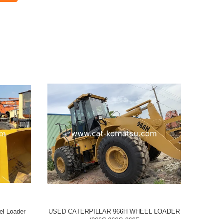
der
Used CAT Caterpillar 950E Wheel Loader
Use