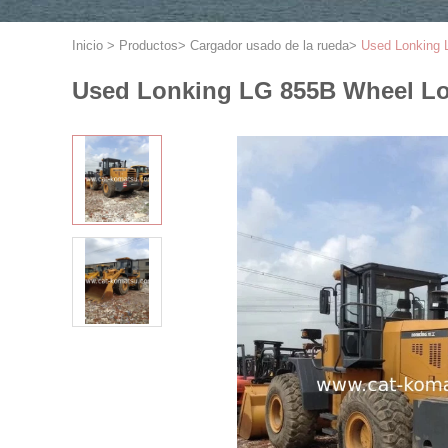
Inicio
>
Productos
>
Cargador usado de la rueda
>
Used Lonking L
Used Lonking LG 855B Wheel Loa