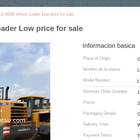
G 855B Wheel Loader Low price for sale
der Low price for sale
Informacion basica
Place of Origin:
C
Nombre de la marca:
L
Model Number:
L
Minimum Order Quantity:
1
Precio:
2
Packaging Details:
C
Delivery Time:
W
Payment Terms:
T