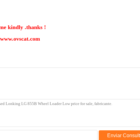
me kindly .thanks !
//www.ovscat.com
Enviar Consul