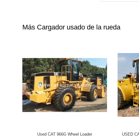
Más Cargador usado de la rueda
EL LOADER
CATERPILLAR 966C Used CAT 966 Wheel
966C