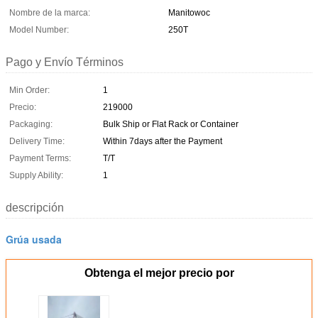
Nombre de la marca:
Manitowoc
Model Number:
250T
Pago y Envío Términos
Min Order:
1
Precio:
219000
Packaging:
Bulk Ship or Flat Rack or Container
Delivery Time:
Within 7days after the Payment
Payment Terms:
T/T
Supply Ability:
1
descripción
Grúa usada
Obtenga el mejor precio por