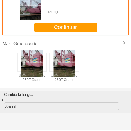
MOQ：
1
Continuar
Grúa usada
Más
Used Manitowoc
Used Manitowoc
250T Grane
250T Grane
Cambie la lengua
s
Spanish