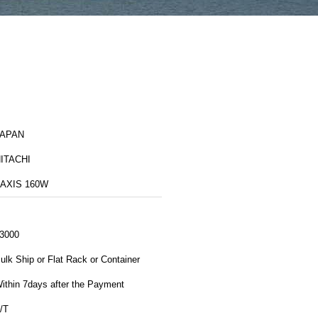
JAPAN
ITACHI
AXIS 160W
3000
ulk Ship or Flat Rack or Container
ithin 7days after the Payment
/T