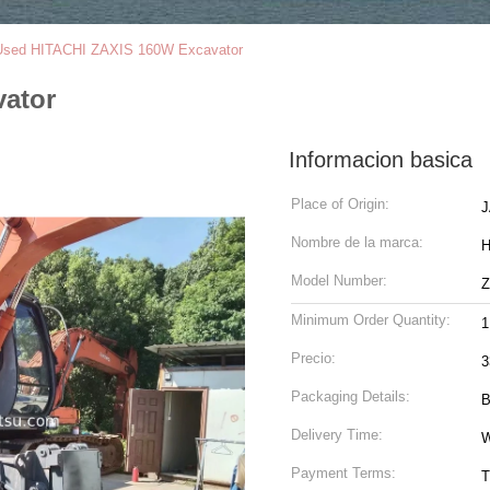
Used HITACHI ZAXIS 160W Excavator
ator
Informacion basica
Place of Origin:
Nombre de la marca:
H
Model Number:
Z
Minimum Order Quantity:
1
Precio:
3
Packaging Details:
B
Delivery Time:
W
Payment Terms:
T