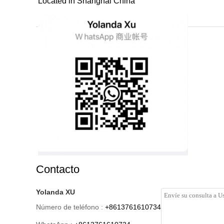
Located in Shanghai China
Contacto
Yolanda XU
Número de teléfono :
+8613761610734