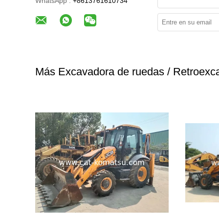
WhatsApp :
+8613761610734
Más Excavadora de ruedas / Retroexc