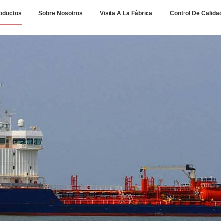
oductos
Sobre Nosotros
Visita A La Fábrica
Control De Calida