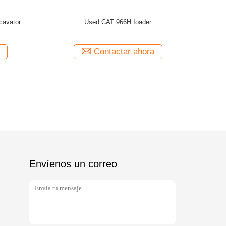
I EX160WD Wheel Excavator
Used HITACHI ZX130W Wheel Excav
Contactar ahora
Contactar ahora
Envíenos un correo