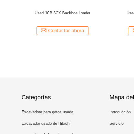
Used CAT 966H Ioader
Used CAT 966H Ioader
Contactar ahora
Contactar ahora
Categorías
Mapa del 
Excavadora para gatos usada
Introducción
Excavador usado de Hitachi
Servicio