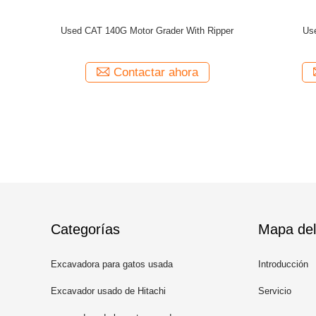
der
Used ORIGINAL CAT 160K Motor Grader With
Used CAT
Ripper Caterpillar
a
Contactar ahora
Categorías
Mapa del 
Excavadora para gatos usada
Introducción
Excavador usado de Hitachi
Servicio