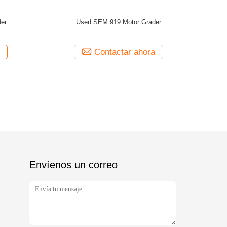
h Ripper
Used CAT 12G Motor Grader Used CAT Grader
Used CAT
Contactar ahora
Envíenos un correo