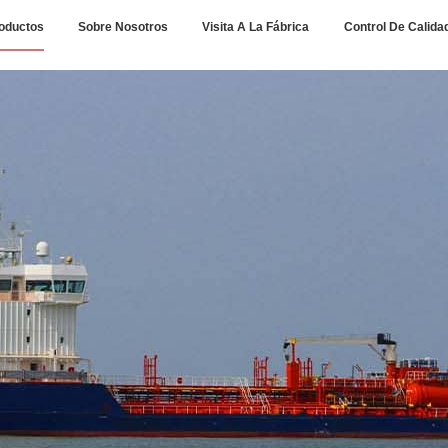
oductos
Sobre Nosotros
Visita A La Fábrica
Control De Calida