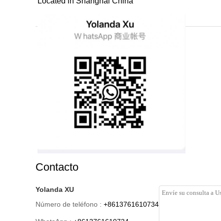
Located in Shanghai China
Contacto
Yolanda XU
Número de teléfono :
+8613761610734