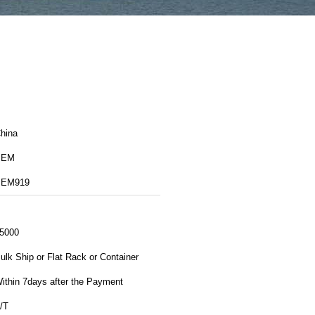
hina
SEM
SEM919
5000
ulk Ship or Flat Rack or Container
ithin 7days after the Payment
/T