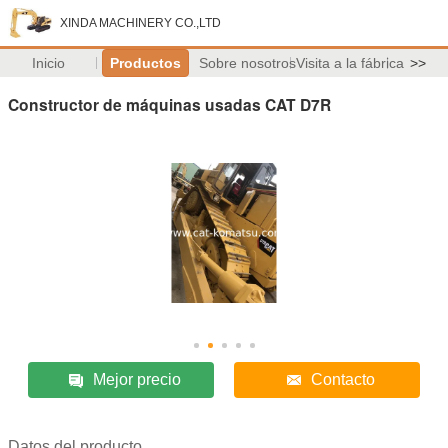
XINDA MACHINERY CO.,LTD
Inicio
Productos
Sobre nosotros
Visita a la fábrica
>>
Constructor de máquinas usadas CAT D7R
Mejor precio
Contacto
Datos del producto